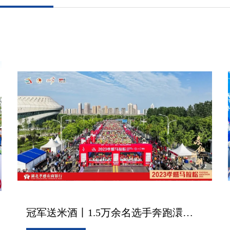
冠军送米酒丨1.5万余名选手奔跑澴川，2023孝感马拉松圆满收官！