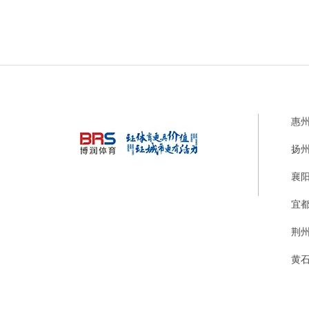
惠
扬
襄
宜
荆
黄