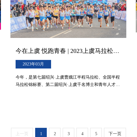
今在上虞 悦跑青春 | 2023上虞马拉松鸣枪开跑！
2023年03月
今年，是第七届绍兴·上虞曹娥江半程马拉松、全国半程
马拉松锦标赛、第二届绍兴·上虞千名博士和青年人才马
拉松三赛合一，有超过1200名的各领域青年人才、高层
次人才参加本次大赛，其中博士近600名，这不仅是一场
运动赛事，更是上虞为锚定“青春之城”人才高地而打造
的一场以马拉松为名义的大型人才聚会。
上一页
1
2
3
4
5
下一页