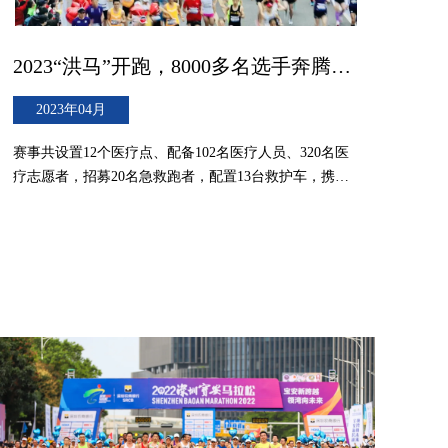
2023“洪马”开跑，8000多名选手奔腾在诗画洪江！
2023年04月
赛事共设置12个医疗点、配备102名医疗人员、320名医
疗志愿者，招募20名急救跑者，配置13台救护车，携带
各种急救设备，包括45台自动体外除颤器（AED机）及
各种相关药品，市卫健委另外安排定点救助医院2家（市
人民医院和黔城镇中心医院）全天开通绿色通道。