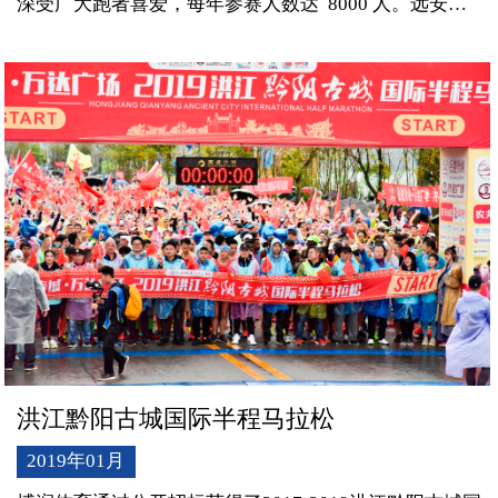
深受广大跑者喜爱，每年参赛人数达 8000 人。远安赛
道设计极具自然生态特色，让参赛者在跑马的同时可以
感受远安花海、麦秸、高山流水的田野风。2019 年远安
马拉 松参赛者持着远安旅游护照可以免费畅玩所有景
点。
洪江黔阳古城国际半程马拉松
2019年01月