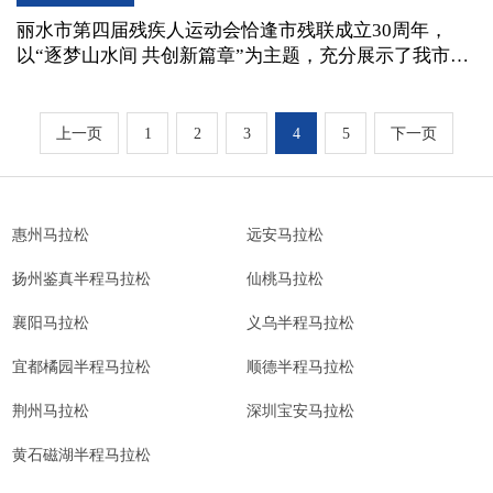
丽水市第四届残疾人运动会恰逢市残联成立30周年，
以“逐梦山水间 共创新篇章”为主题，充分展示了我市广
大残疾人朋友在新的历史时期身残志坚、顽强拼搏、超
越自我的精神风貌，展现了广大残疾人朋友通过参加体
育活动实现身心康复的新成绩。
上一页
1
2
3
4
5
下一页
惠州马拉松
远安马拉松
扬州鉴真半程马拉松
仙桃马拉松
襄阳马拉松
义乌半程马拉松
宜都橘园半程马拉松
顺德半程马拉松
荆州马拉松
深圳宝安马拉松
黄石磁湖半程马拉松