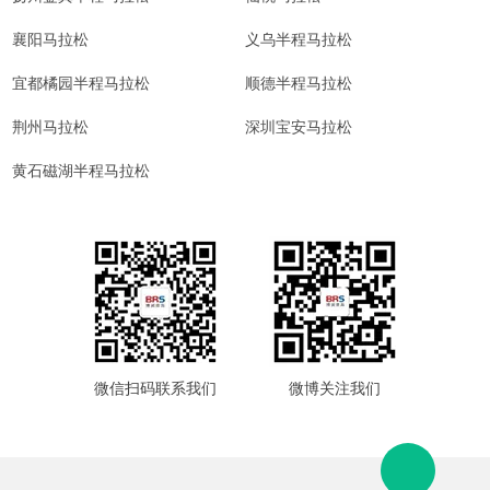
襄阳马拉松
义乌半程马拉松
宜都橘园半程马拉松
顺德半程马拉松
荆州马拉松
深圳宝安马拉松
黄石磁湖半程马拉松
微信扫码联系我们
微博关注我们