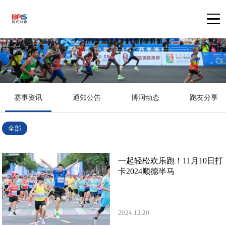
赛事资讯
通知公告
博润动态
跑友分享
全部
一起轻松欢乐跑！11月10日打
卡2024顺德半马
2024.12.20