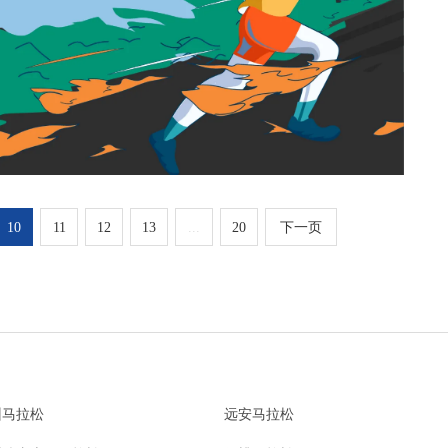
10
11
12
13
...
20
下一页
州马拉松
远安马拉松