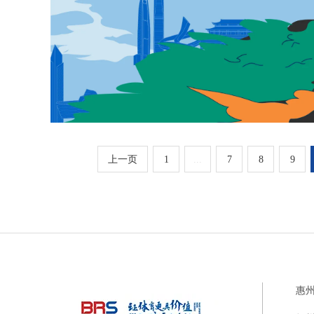
上一页
1
...
7
8
9
惠