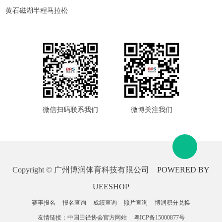
黄石磁湖半程马拉松
微信扫码联系我们
微博关注我们
Copyright © 广州博润体育科技有限公司
POWERED BY
UEESHOP
赛事报名
报名查询
成绩查询
照片查询
博润积分兑换
友情链接：中国田径协会官方网站
粤ICP备15000877号